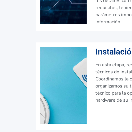
los detalles con 
requisitos, tenie
parámetros impor
información.
Instalaci
En esta etapa, r
técnicos de insta
Coordinamos la c
organizamos su t
técnico para la o
hardware de su in