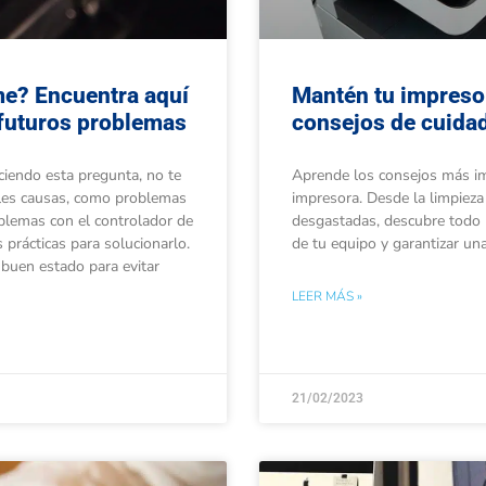
me? Encuentra aquí
Mantén tu impreso
 futuros problemas
consejos de cuida
ciendo esta pregunta, no te
Aprende los consejos más im
bles causas, como problemas
impresora. Desde la limpieza
oblemas con el controlador de
desgastadas, descubre todo l
 prácticas para solucionarlo.
de tu equipo y garantizar una
buen estado para evitar
LEER MÁS »
21/02/2023