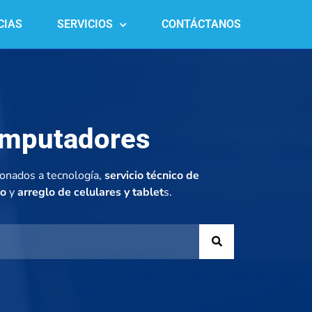
CIAS
SERVICIOS
CONTÁCTANOS
omputadores
ionados a tecnología,
servicio técnico de
to
y
arreglo de celulares y tablet
s.